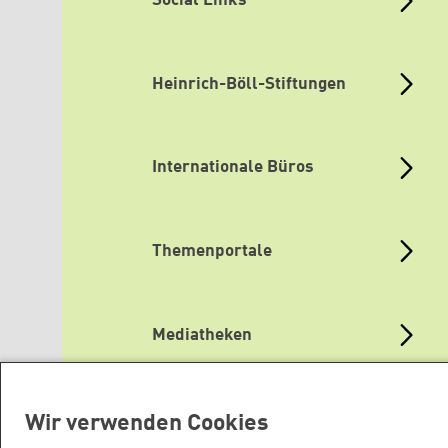
Social Links
Heinrich-Böll-Stiftungen
Internationale Büros
Themenportale
Mediatheken
Grüne Websites
Wir verwenden Cookies