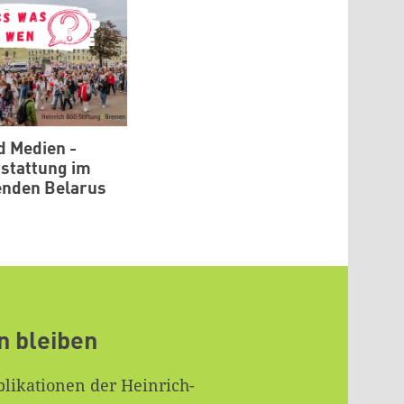
d Medien -
rstattung im
enden Belarus
n bleiben
likationen der Heinrich-