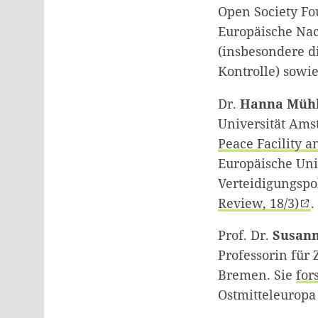
Open Society Fo
Europäische Nac
(insbesondere d
Kontrolle) sowi
Dr.
Hanna Mühl
Universität Ams
Peace Facility 
Europäische Uni
Verteidigungspo
Review, 18/3)
.
Prof. Dr.
Susann
Professorin für
Bremen
.
Sie
for
Ostmitteleuropa