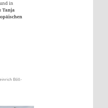
 und in
on
Tanja
ropäischen
einrich Böll-