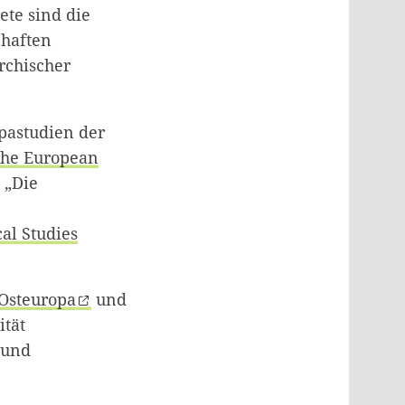
ete sind die
chaften
rchischer
opastudien der
he European
 „
Die
cal Studies
 Osteuropa
und
ität
 und