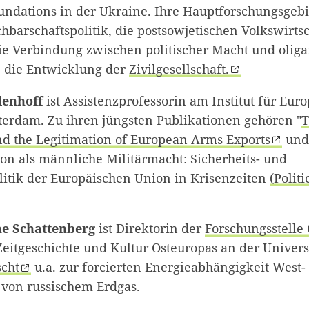
undations in der Ukraine
. Ihre Hauptforschungsgebi
hbarschaftspolitik, die postsowjetischen Volkswirts
ie Verbindung zwischen politischer Macht und oliga
e die Entwicklung der
Zivilgesellschaft.
enhoff
ist Assistenzprofessorin am Institut für Eur
terdam. Zu ihren jüngsten Publikationen gehören
"
T
and the Legitimation of European Arms Exports
und
on als männliche Militärmacht: Sicherheits- und
litik der Europäischen Union in Krisenzeiten
(Politi
e Schattenberg
ist Direktorin der
Forschungsstelle
Zeitgeschichte und Kultur Osteuropas an der Univers
scht
u.a. zur forcierten Energieabhängigkeit West-
 von russischem Erdgas.