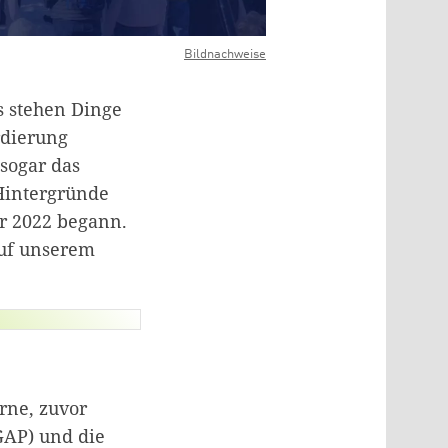
Bildnachweise
s stehen Dinge
rdierung
 sogar das
Hintergründe
ar 2022 begann.
auf unserem
rne, zuvor
DGAP) und die