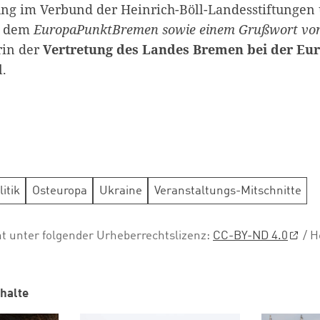
ung im Verbund der Heinrich-Böll-Landesstiftungen
t
dem
EuropaPunktBremen sowie einem Grußwort v
rin der
Vertretung des Landes Bremen bei der Eu
l.
itik
Osteuropa
Ukraine
Veranstaltungs-Mitschnitte
ht unter folgender Urheberrechtslizenz:
CC-BY-ND 4.0
/ H
halte