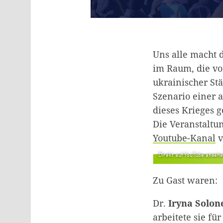
Uns alle macht d
im Raum, die v
ukrainischer Stä
Szenario einer 
dieses Krieges 
Die Veranstaltun
Youtube-Kanal
v
Direkt auf YouTube anseh
Zu Gast waren:
Dr.
Iryna Solon
arbeitete sie fü