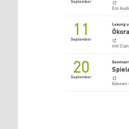
September
Ein Aud
11
Lesung u
Ökora
September
mit Cia
20
Seminar
Spiel
September
Können 