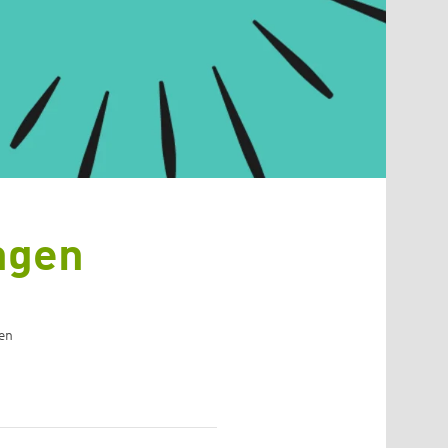
ngen
en