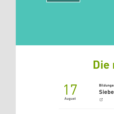
Die
17
Bildungs
Siebe
August