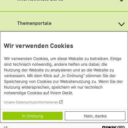
TikTok
Bundesländern
Asien
Baden-Württemberg
RSS
Büro Peking - China
Bayern
Themenportale
Büro Neu-Delhi - Indien
Berlin
Büro Phnom Penh - Kambodscha
Brandenburg
KommunalWiki
Büro Südostasien
Heimatkunde
Bremen
Grüne Akademie
Wir verwenden Cookies
Büro Seoul - Ostasien | Globaler
Mediatheken
Hamburg
Gunda-Werner-Institut
Dialog
Hessen
GreenCampus Weiterbildung
Wir verwenden Cookies, um diese Website zu betreiben. Einige
Info Hub Plastic
Afrika
Archiv Grünes Gedächtnis
Mecklenburg-Vorpommern
sind technisch notwendig, andere helfen uns dabei, die
Antifeminismus begegnen
Studienwerk
Büro Horn von Afrika -
Gender Mediathek
Niedersachsen
Nutzung der Website zu analysieren und so die Website zu
Grüne Websites
Somalia/Somaliland, Sudan,
verbessern. Mit dem Klick auf „In Ordnung“ stimmen Sie der
Nordrhein-Westfalen
Speicherung von Cookies zur Websitenutzung zu. Wenn Sie der
Äthiopien
Bündnis 90 / Die Grünen
Rheinland-Pfalz
Nutzung widersprechen, speichern wir nur technisch
Bundestagsfraktion
Büro Nairobi - Kenia, Uganda,
Saarland
notwendige Cookies auf Ihrem Gerät.
European Greens
Tansania
Sachsen
Die Grünen im Europäischen Parlament
Unsere Datenschutzinformationen
Büro Abuja - Nigeria
Green European Foundation
Sachsen-Anhalt
Footer menu
Erklärung zur Barrierefreiheit
Büro Dakar - Senegal
Schleswig-Holstein
Datenschutzerklärung
In Ordnung
Nein, danke
Büro Kapstadt - Südafrika, Namibia,
Impressum
Thüringen
Simbabwe