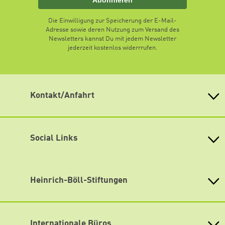
Abonnieren
Die Einwilligung zur Speicherung der E-Mail-
Adresse sowie deren Nutzung zum Versand des
Newsletters kannst Du mit jedem Newsletter
jederzeit kostenlos widerrrufen.
Kontakt/Anfahrt
Heinrich Böll-Stiftung Bremen
Am Deich 45, 28199 Bremen
E-Mail:
kontakt@boell-bremen.de
Social Links
Telefon: 0421 8480 53 55
Lageplan
Facebook
Newsletter abonnieren
Youtube
Heinrich-Böll-Stiftungen
Instagram
Heinrich-Böll-Stiftung e.V.
Bundesstiftung
Spotify
Internationale Büros
Heinrich-Böll-Stiftungen in den