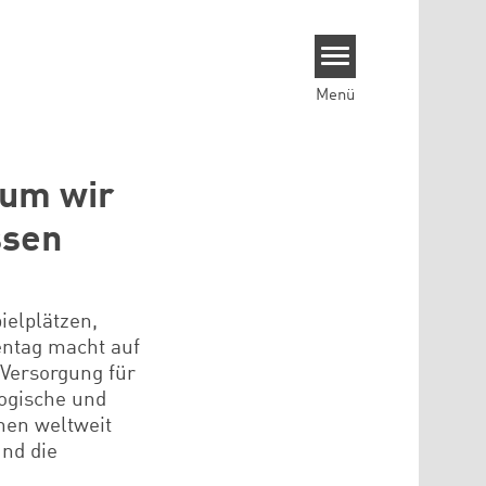
Menü
rum wir
ssen
ielplätzen,
tentag macht auf
Versorgung für
logische und
hen weltweit
und die