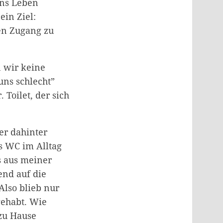
ins Leben
ein Ziel:
en Zugang zu
 wir keine
uns schlecht”
 Toilet, der sich
ber dahinter
s WC im Alltag
s aus meiner
end auf die
Also blieb nur
 gehabt. Wie
 zu Hause