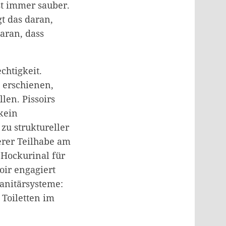
ast immer sauber.
gt das daran,
aran, dass
chtigkeit.
g erschienen,
len. Pissoirs
kein
zu struktureller
erer Teilhabe am
e Hockurinal für
oir engagiert
Sanitärsysteme:
 Toiletten im