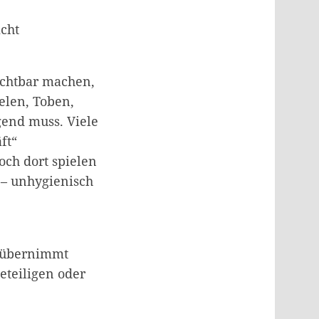
cht
sichtbar machen,
elen, Toben,
end muss. Viele
ft“
ch dort spielen
 – unhygienisch
r übernimmt
eteiligen oder