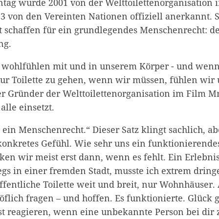
entag wurde 2001 von der Welttoilettenorganisation 
3 von den Vereinten Nationen offiziell anerkannt. S
 schaffen für ein grundlegendes Menschenrecht: d
ng.
s wohlfühlen mit und in unserem Körper - und wenn
ur Toilette zu gehen, wenn wir müssen, fühlen wir 
er Gründer der Welttoilettenorganisation im Film Mr.
 alle einsetzt.
st ein Menschenrecht.“ Dieser Satz klingt sachlich, a
 konkretes Gefühl. Wie sehr uns ein funktionierende
ken wir meist erst dann, wenn es fehlt. Ein Erlebni
gs in einer fremden Stadt, musste ich extrem dring
öffentliche Toilette weit und breit, nur Wohnhäuser. 
höflich fragen – und hoffen. Es funktionierte. Glück
st reagieren, wenn eine unbekannte Person bei dir