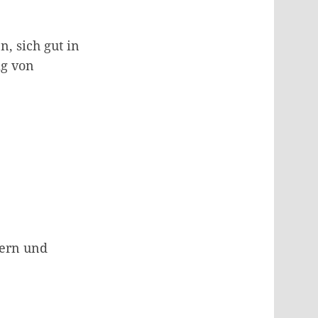
, sich gut in
ig von
gern und