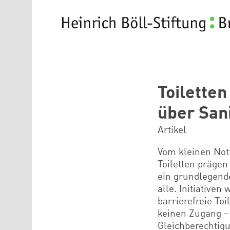
Direkt zum Inhalt
Toilette
über San
Artikel
Vom kleinen Notf
Toiletten prägen
ein grundlegend
alle. Initiativen
barrierefreie To
keinen Zugang – 
Gleichberechtigun