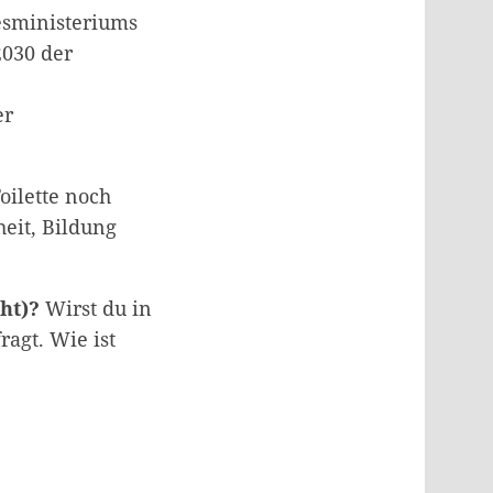
desministeriums
2030 der
er
ilette noch
eit, Bildung
cht)?
Wirst du in
ragt. Wie ist