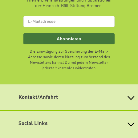
Themen, Veranstaltungen und Publikationen
der Heinrich-Böll-Stiftung Bremen.
Abonnieren
Die Einwilligung zur Speicherung der E-Mail-
Adresse sowie deren Nutzung zum Versand des
Newsletters kannst Du mit jedem Newsletter
jederzeit kostenlos widerrrufen.
Kontakt/Anfahrt
Heinrich Böll-Stiftung Bremen
Am Deich 45, 28199 Bremen
E-Mail:
kontakt@boell-bremen.de
Social Links
Telefon: 0421 8480 53 55
Lageplan
Facebook