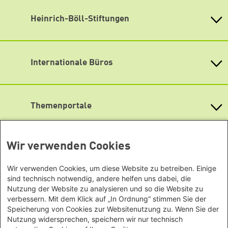
Newsletter abonnieren
Youtube
Heinrich-Böll-Stiftungen
Instagram
Heinrich-Böll-Stiftung e.V.
Bundesstiftung
Spotify
Internationale Büros
Heinrich-Böll-Stiftungen in den
TikTok
Bundesländern
Asien
Baden-Württemberg
RSS
Büro Peking - China
Bayern
Themenportale
Büro Neu-Delhi - Indien
Berlin
Büro Phnom Penh - Kambodscha
Brandenburg
KommunalWiki
Büro Südostasien
Heimatkunde
Bremen
Grüne Akademie
Wir verwenden Cookies
Büro Seoul - Ostasien | Globaler
Mediatheken
Hamburg
Gunda-Werner-Institut
Dialog
Hessen
GreenCampus Weiterbildung
Wir verwenden Cookies, um diese Website zu betreiben. Einige
Info Hub Plastic
Afrika
Archiv Grünes Gedächtnis
Mecklenburg-Vorpommern
sind technisch notwendig, andere helfen uns dabei, die
Antifeminismus begegnen
Studienwerk
Büro Horn von Afrika -
Gender Mediathek
Niedersachsen
Nutzung der Website zu analysieren und so die Website zu
Grüne Websites
Somalia/Somaliland, Sudan,
verbessern. Mit dem Klick auf „In Ordnung“ stimmen Sie der
Nordrhein-Westfalen
Speicherung von Cookies zur Websitenutzung zu. Wenn Sie der
Äthiopien
Bündnis 90 / Die Grünen
Rheinland-Pfalz
Nutzung widersprechen, speichern wir nur technisch
Bundestagsfraktion
Büro Nairobi - Kenia, Uganda,
Saarland