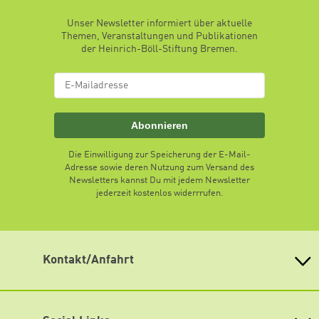
Unser Newsletter informiert über aktuelle
Themen, Veranstaltungen und Publikationen
der Heinrich-Böll-Stiftung Bremen.
Abonnieren
Die Einwilligung zur Speicherung der E-Mail-
Adresse sowie deren Nutzung zum Versand des
Newsletters kannst Du mit jedem Newsletter
jederzeit kostenlos widerrrufen.
Kontakt/Anfahrt
Heinrich Böll-Stiftung Bremen
Am Deich 45, 28199 Bremen
E-Mail:
kontakt@boell-bremen.de