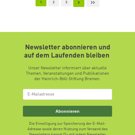
Aktuelle Seite
Page
Page
Nächste Seite
Letzte Seite
1
2
3
Newsletter abonnieren und
auf dem Laufenden bleiben
Unser Newsletter informiert über aktuelle
Themen, Veranstaltungen und Publikationen
der Heinrich-Böll-Stiftung Bremen.
Abonnieren
Die Einwilligung zur Speicherung der E-Mail-
Adresse sowie deren Nutzung zum Versand des
Newsletters kannst Du mit jedem Newsletter